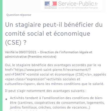
Enfants – Jeunes
Tourisme
Travaux - Autorisation d’occupation de l’espace
public
Transports scolaires
Mariage – PACS
Compétences
Etat-civil - Papiers - Citoyenneté
Question-réponse
Un stagiaire peut-il bénéficier du
Parrainage civil
Plan interactif
Logement - Urbanisme
comité social et économique
Recensement
Présentation de la commune
(CSE) ?
Loisirs
Patrimoine – Histoire
Vérifié le 09/07/2021 – Direction de l'information légale et
Nouvel habitant
administrative (Première ministre)
Publications
Oui, le stagiaire bénéficie des avantages accordés par le <a
Numérique
href="https://www.pont-saint-pierre.fr/recensement/?
xml=F34474">comité social et économique (CSE)</a>, appelés
La Communauté de communes
<span class="expression">activités sociales et
Organisation d’événement
culturelles</span>, dans les mêmes conditions que le salarié.
Il peut s'agir notamment des avantages suivants :
Sécurité - Prévention
Activités tendant à l'amélioration des conditions de bien-
être (cantines, coopératives de consommation, logements,
jardins familiaux, crèches, colonies de vacances…)