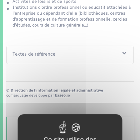
Seniors
Activités de loisirs et de sports
Institutions d'ordre professionnel ou éducatif attachées à
l'entreprise ou dépendant d'elle (bibliothèques, centres
Transports
d'apprentissage et de formation professionnelle, cercles
d'études, cours de culture générale…)
Voirie et espace public
Textes de référence
©
Direction de l’information légale et administrative
comarquage developpé par
baseo.io
Retrouvez aussi
Ce site utilise des