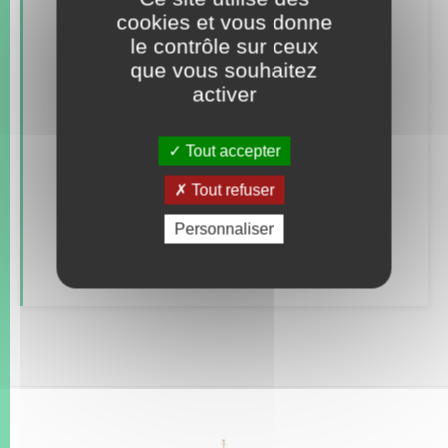
cookies et vous donne
Concessions funéraires
le contrôle sur ceux
que vous souhaitez
Documents d’identité
activer
Elections et citoyenneté
Tout accepter
Etat civil
Tout refuser
Mariage – PACS
Personnaliser
Parrainage civil