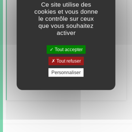
Retrouvez aussi
Ce site utilise des
cookies et vous donne
le contrôle sur ceux
Concessions funéraires
que vous souhaitez
activer
Documents d’identité
Elections et citoyenneté
Tout accepter
Etat civil
Tout refuser
Mariage – PACS
Personnaliser
Parrainage civil