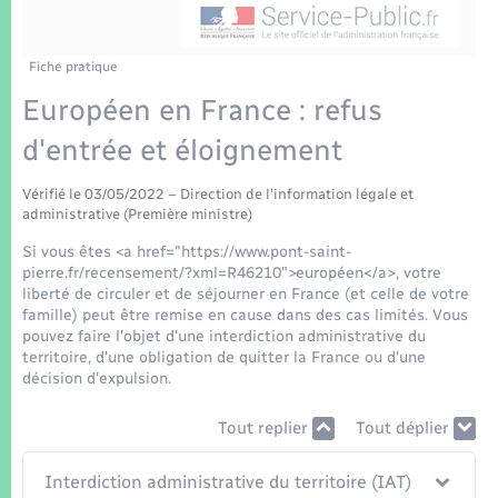
Enfants – Jeunes
Tourisme
Travaux - Autorisation d’occupation de l’espace
public
Transports scolaires
Mariage – PACS
Compétences
Etat-civil - Papiers - Citoyenneté
Fiche pratique
Européen en France : refus
Parrainage civil
Plan interactif
Logement - Urbanisme
d'entrée et éloignement
Recensement
Présentation de la commune
Loisirs
Vérifié le 03/05/2022 – Direction de l'information légale et
administrative (Première ministre)
Patrimoine – Histoire
Si vous êtes <a href="https://www.pont-saint-
Nouvel habitant
pierre.fr/recensement/?xml=R46210">européen</a>, votre
Publications
liberté de circuler et de séjourner en France (et celle de votre
Numérique
famille) peut être remise en cause dans des cas limités. Vous
pouvez faire l'objet d'une interdiction administrative du
La Communauté de communes
territoire, d'une obligation de quitter la France ou d'une
Organisation d’événement
décision d'expulsion.
Tout replier
Tout déplier
Sécurité - Prévention
Interdiction administrative du territoire (IAT)