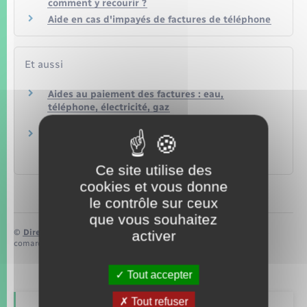
comment y recourir ?
Aide en cas d'impayés de factures de téléphone
Et aussi
Aides au paiement des factures : eau,
téléphone, électricité, gaz
Logement
Communications électroniques (téléphone,
internet, télévision)
Argent – Impôts – Consommation
Ce site utilise des
cookies et vous donne
le contrôle sur ceux
que vous souhaitez
activer
©
Direction de l’information légale et administrative
comarquage developpé par
baseo.io
Tout accepter
Tout refuser