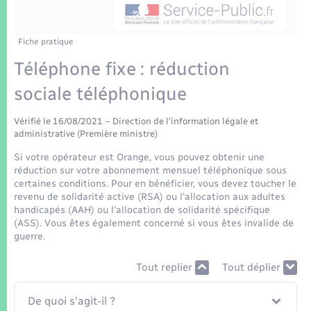
Enfants – Jeunes
Tourisme
Travaux - Autorisation d’occupation de l’espace
public
Transports scolaires
Mariage – PACS
Compétences
Etat-civil - Papiers - Citoyenneté
Fiche pratique
Téléphone fixe : réduction
Parrainage civil
Plan interactif
Logement - Urbanisme
sociale téléphonique
Recensement
Présentation de la commune
Loisirs
Vérifié le 16/08/2021 – Direction de l'information légale et
administrative (Première ministre)
Patrimoine – Histoire
Si votre opérateur est Orange, vous pouvez obtenir une
Nouvel habitant
réduction sur votre abonnement mensuel téléphonique sous
Publications
certaines conditions. Pour en bénéficier, vous devez toucher le
Numérique
revenu de solidarité active (RSA) ou l'allocation aux adultes
handicapés (AAH) ou l'allocation de solidarité spécifique
La Communauté de communes
(ASS). Vous êtes également concerné si vous êtes invalide de
Organisation d’événement
guerre.
Tout replier
Tout déplier
Sécurité - Prévention
De quoi s'agit-il ?