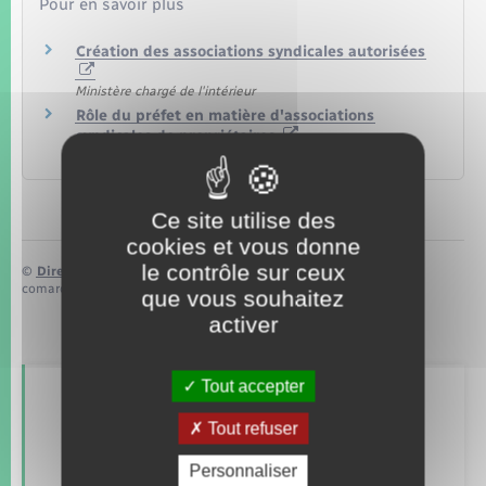
Pour en savoir plus
Création des associations syndicales autorisées
Ministère chargé de l'intérieur
Rôle du préfet en matière d'associations
syndicales de propriétaires
Ministère chargé de l'intérieur
Ce site utilise des
cookies et vous donne
le contrôle sur ceux
©
Direction de l’information légale et administrative
comarquage developpé par
baseo.io
que vous souhaitez
activer
Tout accepter
Retrouvez aussi
Tout refuser
Personnaliser