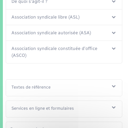
Seniors
De quoi s'agit-il ?
Association syndicale libre (ASL)
Transports
Association syndicale autorisée (ASA)
Voirie et espace public
Association syndicale constituée d'office
(ASCO)
Textes de référence
Services en ligne et formulaires