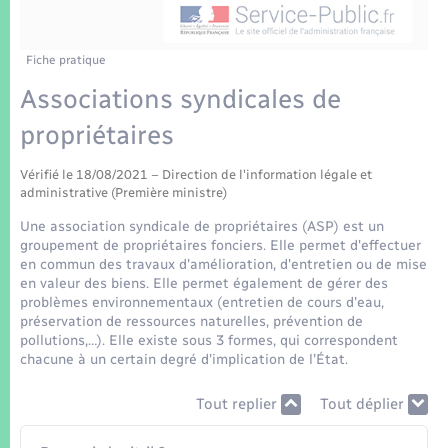
Enfants – Jeunes
Tourisme
Travaux - Autorisation d’occupation de l’espace
public
Transports scolaires
Mariage – PACS
Compétences
Etat-civil - Papiers - Citoyenneté
Fiche pratique
Associations syndicales de
Parrainage civil
Plan interactif
Logement - Urbanisme
propriétaires
Recensement
Présentation de la commune
Loisirs
Vérifié le 18/08/2021 – Direction de l'information légale et
administrative (Première ministre)
Patrimoine – Histoire
Une association syndicale de propriétaires (ASP) est un
Nouvel habitant
groupement de propriétaires fonciers. Elle permet d'effectuer
Publications
en commun des travaux d'amélioration, d'entretien ou de mise
Numérique
en valeur des biens. Elle permet également de gérer des
problèmes environnementaux (entretien de cours d'eau,
La Communauté de communes
préservation de ressources naturelles, prévention de
Organisation d’événement
pollutions,…). Elle existe sous 3 formes, qui correspondent
chacune à un certain degré d'implication de l'État.
Sécurité - Prévention
Tout replier
Tout déplier