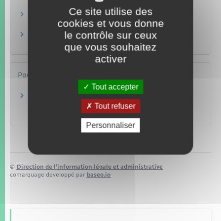
Transports – Mobilité
Ce site utilise des
Immobilisation d'un véhicule
cookies et vous donne
Transports – Mobilité
le contrôle sur ceux
Confiscation du véhicule
Transports – Mobilité
que vous souhaitez
activer
Pour en savoir plus
Tout accepter
Déplacement ou mise en fourrière d'un
véhicule à Paris
Tout refuser
Ville de Paris
Personnaliser
©
Direction de l’information légale et administrative
comarquage developpé par
baseo.io