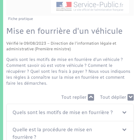
Enfants – Jeunes
Tourisme
Travaux - Autorisation d’occupation de l’espace
public
Transports scolaires
Mariage – PACS
Compétences
Etat-civil - Papiers - Citoyenneté
Fiche pratique
Mise en fourrière d'un véhicule
Parrainage civil
Plan interactif
Logement - Urbanisme
Vérifié le 09/08/2023 – Direction de l'information légale et
Recensement
Présentation de la commune
administrative (Première ministre)
Loisirs
Quels sont les motifs de mise en fourrière d'un véhicule ?
Patrimoine – Histoire
Comment savoir où est votre véhicule ? Comment le
Nouvel habitant
récupérer ? Quel sont les frais à payer ? Nous vous indiquons
les règles à connaître sur la mise en fourrière et comment
Publications
faire les démarches.
Numérique
Tout replier
Tout déplier
La Communauté de communes
Organisation d’événement
Quels sont les motifs de mise en fourrière ?
Sécurité - Prévention
Quelle est la procédure de mise en
fourrière ?