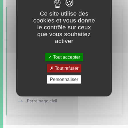
Ce site utilise des
Retrouvez aussi
cookies et vous donne
le contrôle sur ceux
que vous souhaitez
Concessions funéraires
activer
Documents d’identité
Tout accepter
Elections et citoyenneté
Tout refuser
Etat civil
Personnaliser
Mariage – PACS
Parrainage civil