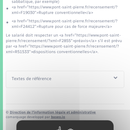
Seniors
sabbatique, par exemple)
<a href="https://www.pont-saint-pierre.fr/recensement/?
xml=F19030">Rupture conventionnelle</a>
Transports
<a href="https://www.pont-saint-pierre.fr/recensement/?
xml=F24412">Rupture pour cas de force majeure</a>
Voirie et espace public
Le salarié doit respecter un <a href="https://www.pont-saint-
pierre.fr/recensement/?xml=F2855">préavis</a> s'il est prévu
par <a href="https://www.pont-saint-pierre.fr/recensement/?
xml=R51533">dispositions conventionnelles</a>.
Textes de référence
©
Direction de l’information légale et administrative
comarquage developpé par
baseo.io