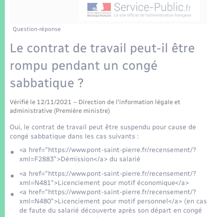
Enfants – Jeunes
Tourisme
Travaux - Autorisation d’occupation de l’espace
public
Transports scolaires
Mariage – PACS
Compétences
Etat-civil - Papiers - Citoyenneté
Question-réponse
Le contrat de travail peut-il être
Parrainage civil
Plan interactif
Logement - Urbanisme
rompu pendant un congé
Recensement
Présentation de la commune
sabbatique ?
Loisirs
Patrimoine – Histoire
Vérifié le 12/11/2021 – Direction de l'information légale et
Nouvel habitant
administrative (Première ministre)
Publications
Oui, le contrat de travail peut être suspendu pour cause de
Numérique
congé sabbatique dans les cas suivants :
<a href="https://www.pont-saint-pierre.fr/recensement/?
La Communauté de communes
xml=F2883">Démission</a> du salarié
Organisation d’événement
<a href="https://www.pont-saint-pierre.fr/recensement/?
xml=N481">Licenciement pour motif économique</a>
Sécurité - Prévention
<a href="https://www.pont-saint-pierre.fr/recensement/?
xml=N480">Licenciement pour motif personnel</a> (en cas
de faute du salarié découverte après son départ en congé