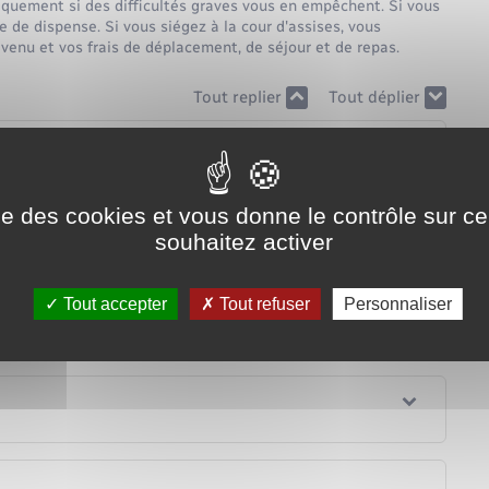
niquement si des difficultés graves vous en empêchent. Si vous
 de dispense. Si vous siégez à la cour d'assises, vous
venu et vos frais de déplacement, de séjour et de repas.
Tout replier
Tout déplier
ise des cookies et vous donne le contrôle sur 
souhaitez activer
Tout accepter
Tout refuser
Personnaliser