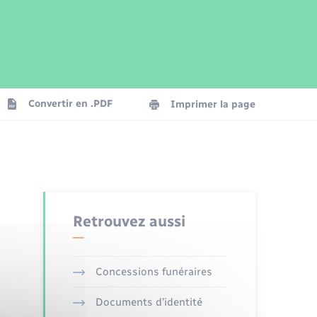
Parrainage civil
Plan interactif
Logement - Urbanisme
Publications
Convertir en .PDF
Imprimer la page
Numérique
Seniors
Retrouvez aussi
Concessions funéraires
Documents d’identité