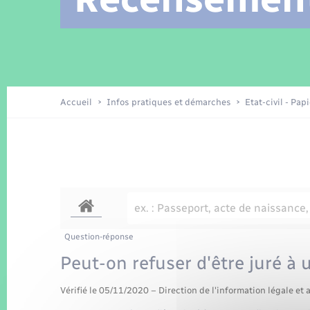
Location de 2 roues
Arrêtés municipaux
Etat civil
Conseil municipal
Petite enfance
Tourisme
Travaux - Autorisation d’occupation
Enfants – Jeunes
de l’espace public
Recensement
Présentation de la commune
Accueil
Infos pratiques et démarches
Etat-civil - Pap
Loisirs
La Communauté de communes
Organisation d’événement
Transports
Question-réponse
Peut-on refuser d'être juré à 
Vérifié le 05/11/2020 – Direction de l'information légale et 