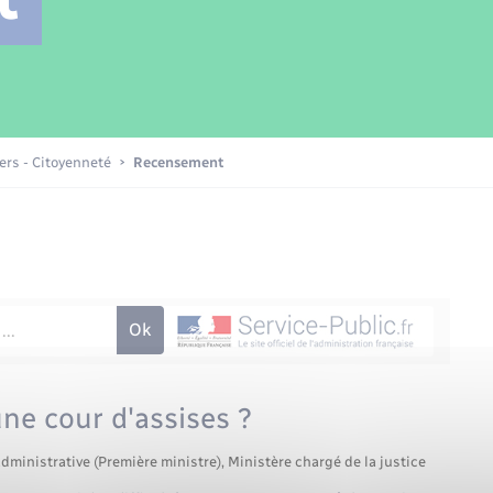
Transports scolaires
Mariage – PACS
Compétences
Etat-civil - Papiers -
Citoyenneté
Patrimoine – Histoire
iers - Citoyenneté
Recensement
Nouvel habitant
Sécurité - Prévention
Voirie et espace public
une cour d'assises ?
administrative (Première ministre), Ministère chargé de la justice