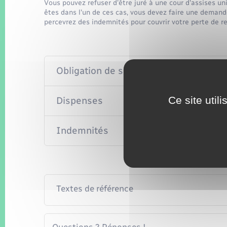
Vous pouvez refuser d'être juré à une cour d'assises u
êtes dans l'un de ces cas, vous devez faire une demande
percevrez des indemnités pour couvrir votre perte de re
Obligation de siéger
Ce site util
Dispenses
Indemnités
Textes de référence
Questions ? Réponses !