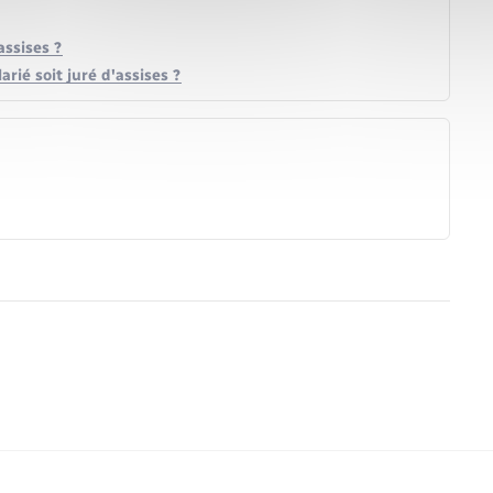
assises ?
rié soit juré d'assises ?