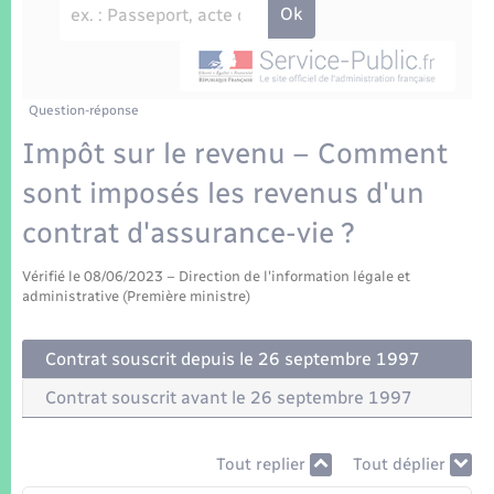
Enfants – Jeunes
Tourisme
Travaux - Autorisation d’occupation de l’espace
public
Transports scolaires
Mariage – PACS
Compétences
Etat-civil - Papiers - Citoyenneté
Parrainage civil
Plan interactif
Question-réponse
Logement - Urbanisme
Impôt sur le revenu – Comment
Recensement
Présentation de la commune
sont imposés les revenus d'un
Loisirs
contrat d'assurance-vie ?
Patrimoine – Histoire
Nouvel habitant
Vérifié le 08/06/2023 – Direction de l'information légale et
Publications
administrative (Première ministre)
Numérique
La Communauté de communes
Contrat souscrit depuis le 26 septembre 1997
Organisation d’événement
Contrat souscrit avant le 26 septembre 1997
Sécurité - Prévention
Tout replier
Tout déplier