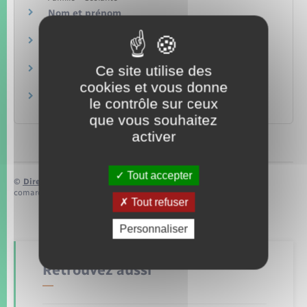
Nom et prénom
Papiers – Citoyenneté – Élections
Actes d'état civil
Papiers – Citoyenneté – Élections
Ce site utilise des
Livret de famille
Papiers – Citoyenneté – Élections
cookies et vous donne
Allocation versée en cas de décès d'un enfant
le contrôle sur ceux
Famille – Scolarité
que vous souhaitez
activer
Tout accepter
©
Direction de l’information légale et administrative
comarquage developpé par
baseo.io
Tout refuser
Personnaliser
Retrouvez aussi