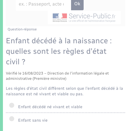
Enfants – Jeunes
Tourisme
Travaux - Autorisation d’occupation de l’espace
public
Transports scolaires
Mariage – PACS
Compétences
Etat-civil - Papiers - Citoyenneté
Parrainage civil
Plan interactif
Question-réponse
Logement - Urbanisme
Enfant décédé à la naissance :
Recensement
Présentation de la commune
quelles sont les règles d'état
Loisirs
civil ?
Patrimoine – Histoire
Nouvel habitant
Vérifié le 16/08/2023 – Direction de l'information légale et
Publications
administrative (Première ministre)
Numérique
Les règles d'état civil diffèrent selon que l'enfant décédé à la
La Communauté de communes
naissance est né vivant et viable ou pas.
Organisation d’événement
Enfant décédé né vivant et viable
Sécurité - Prévention
Enfant sans vie