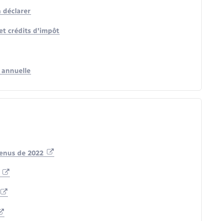
à déclarer
et crédits d'impôt
 annuelle
venus de 2022
n