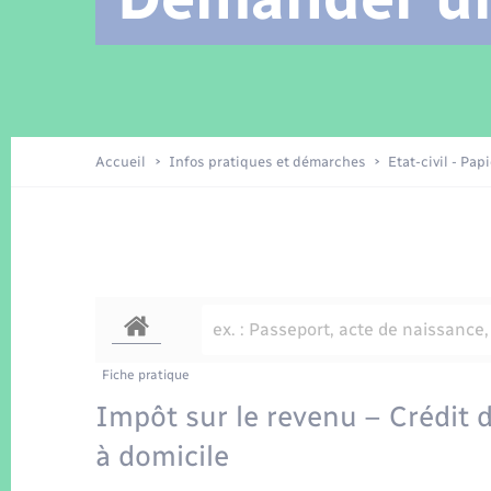
Location de 2 roues
Arrêtés municipaux
Etat civil
Conseil municipal
Petite enfance
Tourisme
Travaux - Autorisation d’occupation
Enfants – Jeunes
de l’espace public
Recensement
Présentation de la commune
Accueil
Infos pratiques et démarches
Etat-civil - Pap
Loisirs
La Communauté de communes
Organisation d’événement
Transports
Fiche pratique
Impôt sur le revenu – Crédit d
à domicile