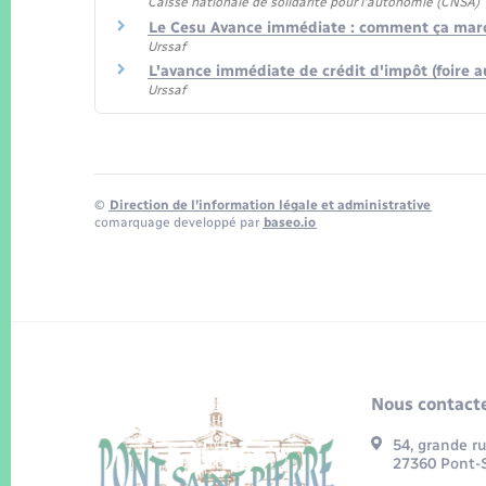
Caisse nationale de solidarité pour l'autonomie (CNSA)
Le Cesu Avance immédiate : comment ça mar
Urssaf
L'avance immédiate de crédit d'impôt (foire 
Urssaf
©
Direction de l’information légale et administrative
comarquage developpé par
baseo.io
Nous contacte
54, grande r
27360 Pont-S