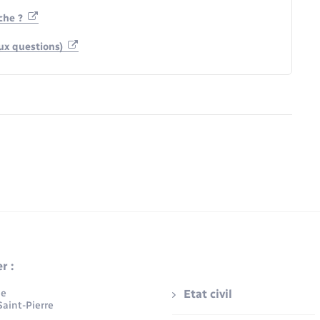
che ?
aux questions)
r :
ue
Etat civil
aint-Pierre