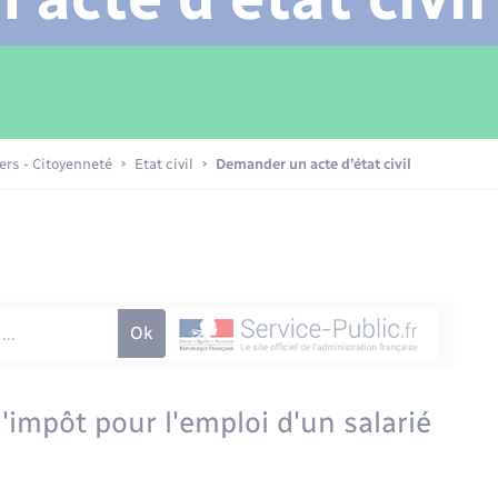
Transports scolaires
Mariage – PACS
Compétences
Etat-civil - Papiers -
Citoyenneté
Patrimoine – Histoire
iers - Citoyenneté
Etat civil
Demander un acte d’état civil
Nouvel habitant
Sécurité - Prévention
Voirie et espace public
'impôt pour l'emploi d'un salarié