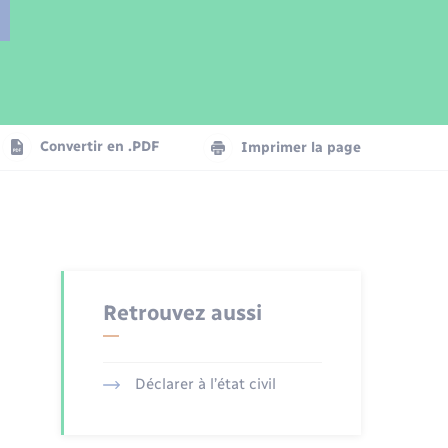
Parrainage civil
Plan interactif
Logement - Urbanisme
Publications
Convertir en .PDF
Imprimer la page
Numérique
Seniors
Retrouvez aussi
Déclarer à l’état civil