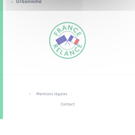
Seniors
Urbanisme
Transports
Voirie et espace public
FR
EN
Traduction du
DE
site automatisée
Mentions légales
Contact