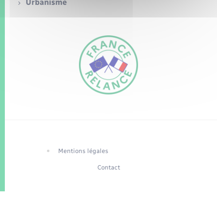
Seniors
Urbanisme
Transports
Voirie et espace public
FR
EN
Traduction du
DE
site automatisée
Mentions légales
Contact