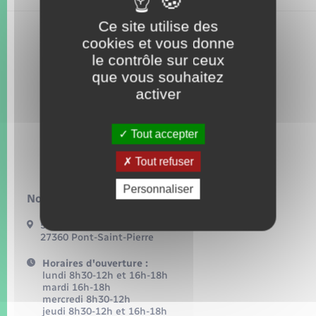
Seniors
Ce site utilise des
cookies et vous donne
Transports
le contrôle sur ceux
que vous souhaitez
Voirie et espace public
activer
Tout accepter
Tout refuser
Personnaliser
Nous contacter :
54, grande rue
27360 Pont-Saint-Pierre
Horaires d'ouverture :
lundi 8h30-12h et 16h-18h
mardi 16h-18h
mercredi 8h30-12h
jeudi 8h30-12h et 16h-18h