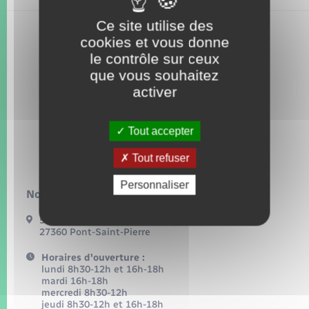
Seniors
Ce site utilise des
cookies et vous donne
Transports
le contrôle sur ceux
que vous souhaitez
Voirie et espace public
activer
Tout accepter
Tout refuser
Personnaliser
Nous contacter :
54, grande rue
27360 Pont-Saint-Pierre
Horaires d'ouverture :
lundi 8h30-12h et 16h-18h
mardi 16h-18h
mercredi 8h30-12h
jeudi 8h30-12h et 16h-18h