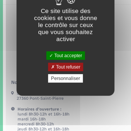
Seniors
Ce site utilise des
cookies et vous donne
Transports
le contrôle sur ceux
que vous souhaitez
Voirie et espace public
activer
Tout accepter
Tout refuser
Personnaliser
Nous contacter :
54, grande rue
27360 Pont-Saint-Pierre
Horaires d'ouverture :
lundi 8h30-12h et 16h-18h
mardi 16h-18h
mercredi 8h30-12h
jeudi 8h30-12h et 16h-18h