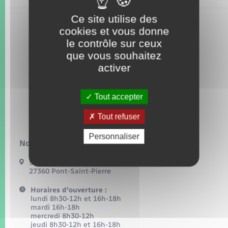
Seniors
Ce site utilise des
cookies et vous donne
Transports
le contrôle sur ceux
que vous souhaitez
Voirie et espace public
activer
Tout accepter
Tout refuser
Personnaliser
Nous contacter :
54, grande rue
27360 Pont-Saint-Pierre
Horaires d'ouverture :
lundi 8h30-12h et 16h-18h
mardi 16h-18h
mercredi 8h30-12h
jeudi 8h30-12h et 16h-18h