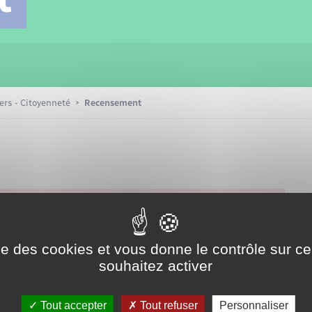
Transports scolaires
Mariage – PACS
Compétences
Etat-civil - Papiers -
Citoyenneté
Patrimoine – Histoire
iers - Citoyenneté
Recensement
Nouvel habitant
Sécurité - Prévention
Voirie et espace public
ise des cookies et vous donne le contrôle sur 
souhaitez activer
Tout accepter
Tout refuser
Personnaliser