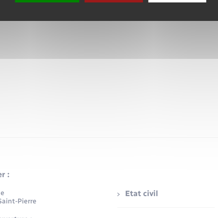
r :
ue
Etat civil
aint-Pierre