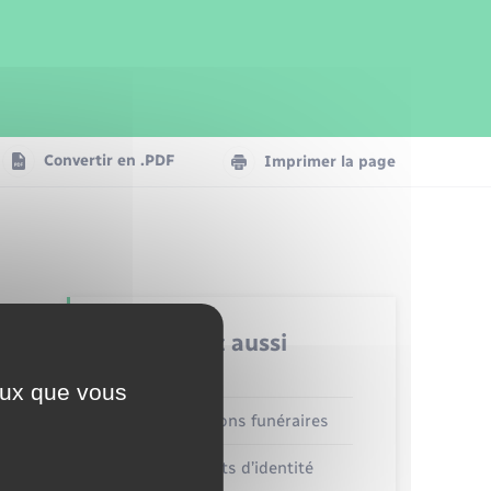
Parrainage civil
Plan interactif
Logement - Urbanisme
Publications
Convertir en .PDF
Imprimer la page
Numérique
Seniors
Retrouvez aussi
ceux que vous
Concessions funéraires
Documents d’identité