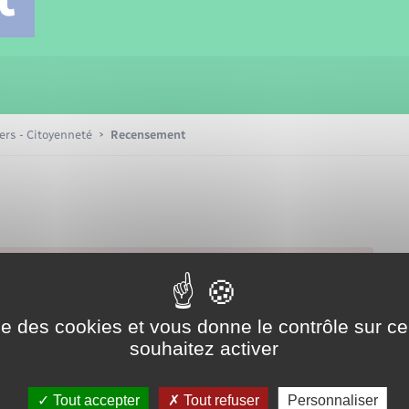
Transports scolaires
Mariage – PACS
Compétences
Etat-civil - Papiers -
Citoyenneté
Patrimoine – Histoire
iers - Citoyenneté
Recensement
Nouvel habitant
Sécurité - Prévention
Voirie et espace public
ise des cookies et vous donne le contrôle sur 
souhaitez activer
Tout accepter
Tout refuser
Personnaliser