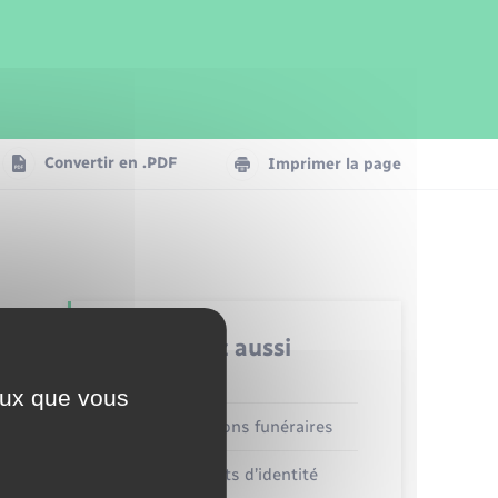
Parrainage civil
Plan interactif
Logement - Urbanisme
Publications
Convertir en .PDF
Imprimer la page
Numérique
Seniors
Retrouvez aussi
ceux que vous
Concessions funéraires
Documents d’identité