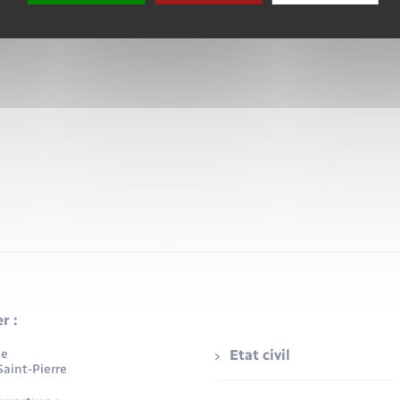
r :
ue
Etat civil
aint-Pierre