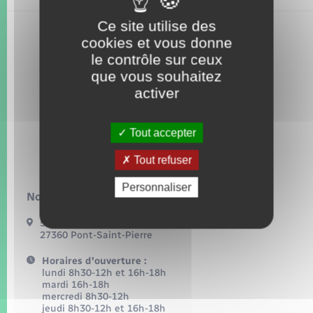
Seniors
Ce site utilise des
cookies et vous donne
Transports
le contrôle sur ceux
que vous souhaitez
Voirie et espace public
activer
Tout accepter
Tout refuser
Personnaliser
Nous contacter :
54, grande rue
27360 Pont-Saint-Pierre
Horaires d'ouverture :
lundi 8h30-12h et 16h-18h
mardi 16h-18h
mercredi 8h30-12h
jeudi 8h30-12h et 16h-18h