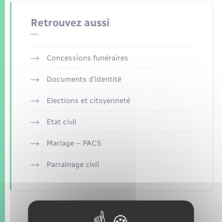
Enfants – Jeunes
Tourisme
Travaux - Autorisation d’occupation de l’espace
public
Retrouvez aussi
Transports scolaires
Mariage – PACS
Compétences
Etat-civil - Papiers - Citoyenneté
Parrainage civil
Plan interactif
Logement - Urbanisme
Concessions funéraires
Recensement
Présentation de la commune
Documents d’identité
Loisirs
Elections et citoyenneté
Patrimoine – Histoire
Nouvel habitant
Etat civil
Publications
Numérique
Mariage – PACS
La Communauté de communes
Parrainage civil
Organisation d’événement
Sécurité - Prévention