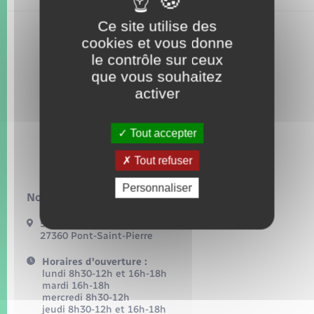
Seniors
Ce site utilise des
cookies et vous donne
Transports
le contrôle sur ceux
que vous souhaitez
Voirie et espace public
activer
Tout accepter
Tout refuser
Personnaliser
Nous contacter :
54, grande rue
27360 Pont-Saint-Pierre
Horaires d'ouverture :
lundi 8h30-12h et 16h-18h
mardi 16h-18h
mercredi 8h30-12h
jeudi 8h30-12h et 16h-18h