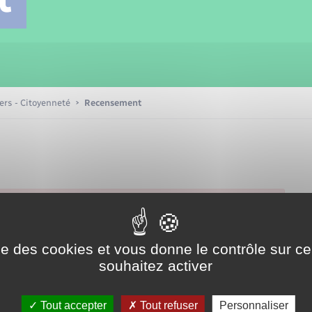
Transports scolaires
Mariage – PACS
Compétences
Etat-civil - Papiers -
Citoyenneté
Patrimoine – Histoire
iers - Citoyenneté
Recensement
Nouvel habitant
Sécurité - Prévention
Voirie et espace public
ise des cookies et vous donne le contrôle sur 
souhaitez activer
Tout accepter
Tout refuser
Personnaliser