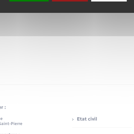
r :
ue
Etat civil
aint-Pierre