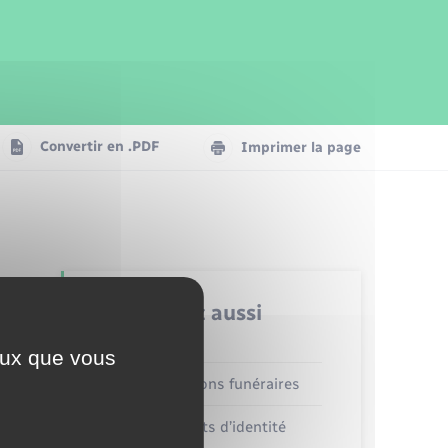
Parrainage civil
Plan interactif
Logement - Urbanisme
Publications
Convertir en .PDF
Imprimer la page
Numérique
Seniors
Retrouvez aussi
ceux que vous
Concessions funéraires
Documents d’identité