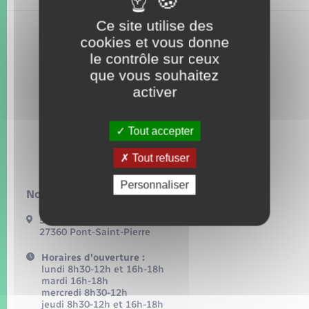
Seniors
Ce site utilise des
cookies et vous donne
Transports
le contrôle sur ceux
que vous souhaitez
Voirie et espace public
activer
Tout accepter
Tout refuser
Personnaliser
Nous contacter :
54, grande rue
27360 Pont-Saint-Pierre
Horaires d'ouverture :
lundi 8h30-12h et 16h-18h
mardi 16h-18h
mercredi 8h30-12h
jeudi 8h30-12h et 16h-18h