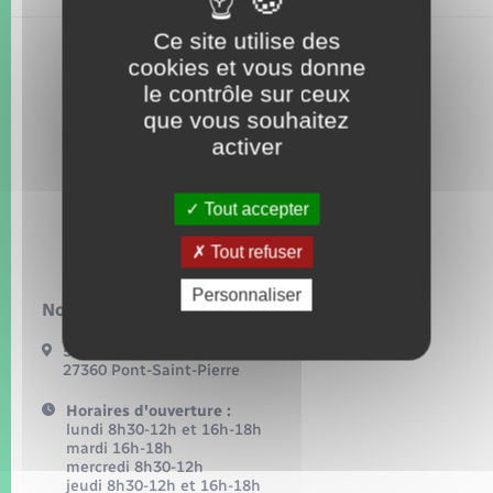
Seniors
Ce site utilise des
cookies et vous donne
Transports
le contrôle sur ceux
que vous souhaitez
Voirie et espace public
activer
Tout accepter
Tout refuser
Personnaliser
Nous contacter :
54, grande rue
27360 Pont-Saint-Pierre
Horaires d'ouverture :
lundi 8h30-12h et 16h-18h
mardi 16h-18h
mercredi 8h30-12h
jeudi 8h30-12h et 16h-18h