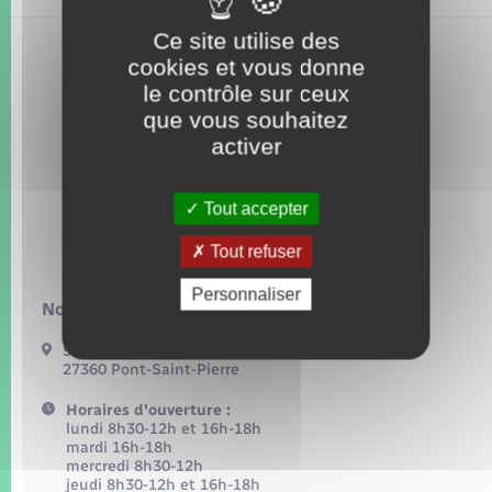
Seniors
Ce site utilise des
cookies et vous donne
Transports
le contrôle sur ceux
que vous souhaitez
Voirie et espace public
activer
Tout accepter
Tout refuser
Personnaliser
Nous contacter :
54, grande rue
27360 Pont-Saint-Pierre
Horaires d'ouverture :
lundi 8h30-12h et 16h-18h
mardi 16h-18h
mercredi 8h30-12h
jeudi 8h30-12h et 16h-18h