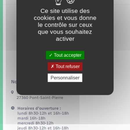
Seniors
Ce site utilise des
cookies et vous donne
Transports
le contrôle sur ceux
que vous souhaitez
Voirie et espace public
activer
Tout accepter
Tout refuser
Personnaliser
Nous contacter :
54, grande rue
27360 Pont-Saint-Pierre
Horaires d'ouverture :
lundi 8h30-12h et 16h-18h
mardi 16h-18h
mercredi 8h30-12h
jeudi 8h30-12h et 16h-18h