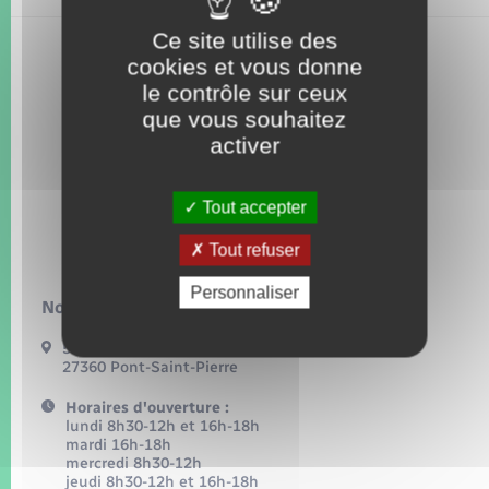
Seniors
Ce site utilise des
cookies et vous donne
Transports
le contrôle sur ceux
que vous souhaitez
Voirie et espace public
activer
Tout accepter
Tout refuser
Personnaliser
Nous contacter :
54, grande rue
27360 Pont-Saint-Pierre
Horaires d'ouverture :
lundi 8h30-12h et 16h-18h
mardi 16h-18h
mercredi 8h30-12h
jeudi 8h30-12h et 16h-18h