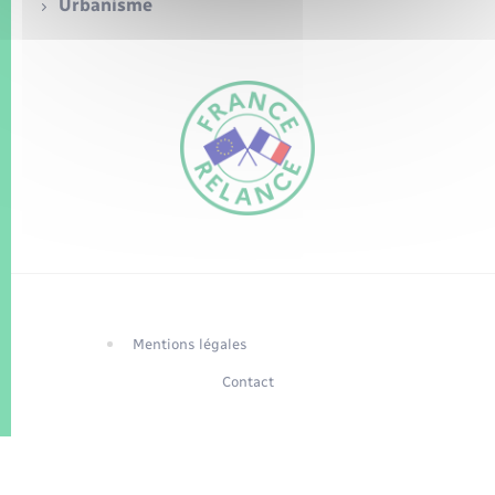
Seniors
Urbanisme
Transports
Voirie et espace public
FR
EN
Traduction du
DE
site automatisée
Mentions légales
Contact