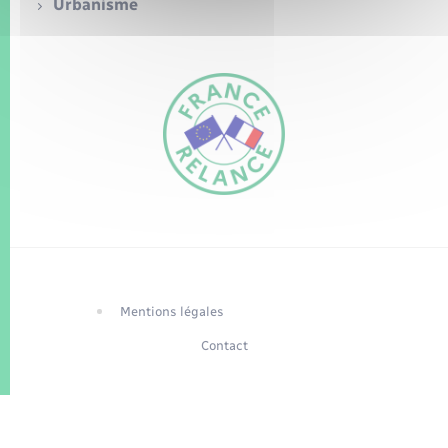
Seniors
Urbanisme
Transports
Voirie et espace public
FR
EN
Traduction du
DE
site automatisée
Mentions légales
Contact