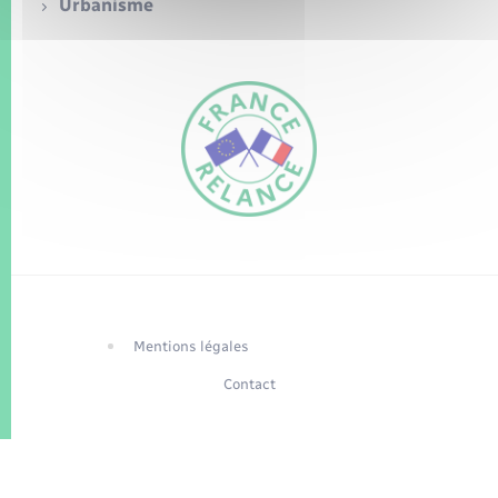
Seniors
Urbanisme
Transports
Voirie et espace public
FR
EN
Traduction du
DE
site automatisée
Mentions légales
Contact