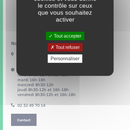
Seniors
le contrôle sur ceux
que vous souhaitez
Transports
activer
Voirie et espace public
Tout accepter
Nous contacter :
Tout refuser
54, grande rue
Personnaliser
27360 Pont-Saint-Pierre
Horaires d'ouverture :
lundi 8h30-12h et 16h-18h
mardi 16h-18h
mercredi 8h30-12h
jeudi 8h30-12h et 16h-18h
vendredi 8h30-12h et 16h-18h
02 32 49 70 14
Contact