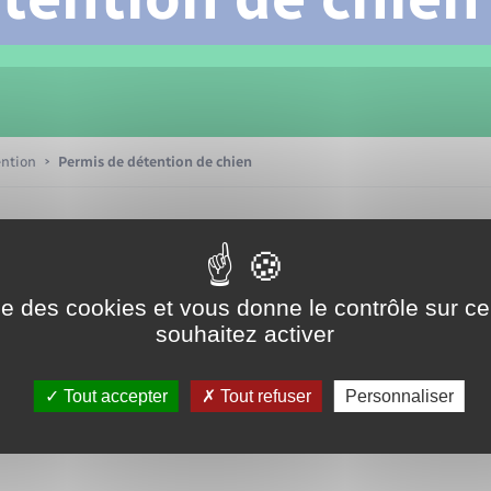
Transports scolaires
Mariage – PACS
Compétences
Etat-civil - Papiers -
Citoyenneté
Patrimoine – Histoire
ention
Permis de détention de chien
Nouvel habitant
Sécurité - Prévention
ise des cookies et vous donne le contrôle sur 
souhaitez activer
Voirie et espace public
Tout accepter
Tout refuser
Personnaliser