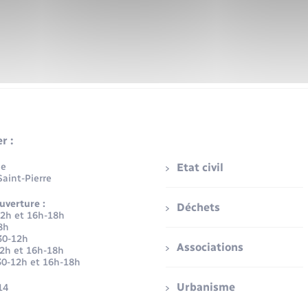
r :
ue
Etat civil
aint-Pierre
uverture :
Déchets
12h et 16h-18h
8h
30-12h
Associations
12h et 16h-18h
30-12h et 16h-18h
Urbanisme
14