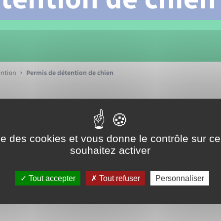
Transports scolaires
Mariage – PACS
Compétences
Etat-civil - Papiers -
Citoyenneté
Patrimoine – Histoire
ention
Permis de détention de chien
Nouvel habitant
Sécurité - Prévention
ise des cookies et vous donne le contrôle sur 
souhaitez activer
Voirie et espace public
Tout accepter
Tout refuser
Personnaliser