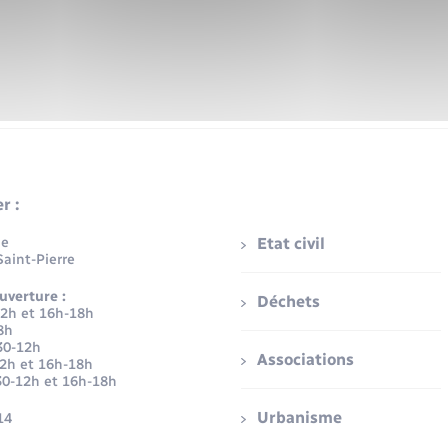
r :
ue
Etat civil
aint-Pierre
uverture :
Déchets
12h et 16h-18h
8h
30-12h
Associations
12h et 16h-18h
30-12h et 16h-18h
Urbanisme
14