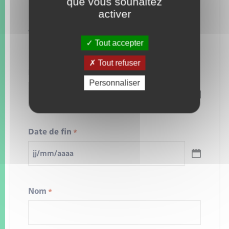
que vous souhaitez
Dates indisponibles
activer
«
» indique les champs nécessaires
*
Tout accepter
Tout refuser
Date de début
*
Personnaliser
JJ
slash
MM
slash
Date de fin
AAAA
*
JJ
slash
MM
slash
Nom
AAAA
*