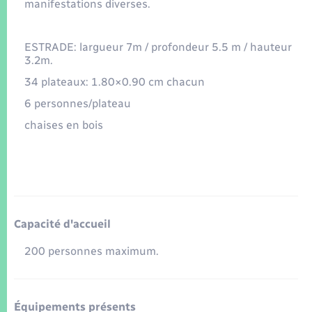
Seniors
manifestations diverses.
Transports
ESTRADE: largueur 7m / profondeur 5.5 m / hauteur
3.2m.
34 plateaux: 1.80×0.90 cm chacun
Voirie et espace public
6 personnes/plateau
chaises en bois
Capacité d'accueil
200 personnes maximum.
Équipements présents