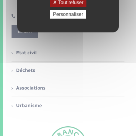
jeudi 8h30-12h et 16h-18h
Seniors
Tout refuser
vendredi 8h30-12h et 16h-18h
Personnaliser
02 32 49 70 14
Transports
Contact
Voirie et espace public
Etat civil
Déchets
Associations
Urbanisme