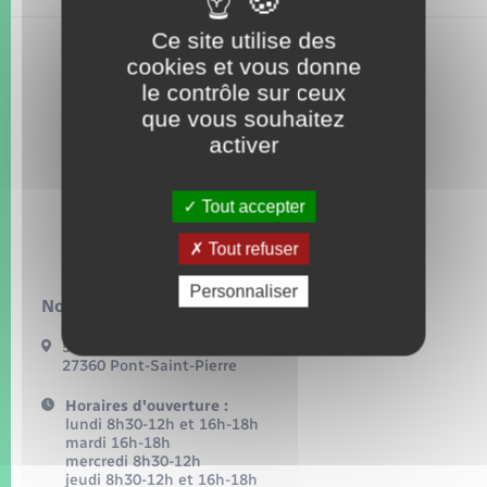
Seniors
Ce site utilise des
cookies et vous donne
Transports
le contrôle sur ceux
que vous souhaitez
Voirie et espace public
activer
Tout accepter
Tout refuser
Personnaliser
Nous contacter :
54, grande rue
27360 Pont-Saint-Pierre
Horaires d'ouverture :
lundi 8h30-12h et 16h-18h
mardi 16h-18h
mercredi 8h30-12h
jeudi 8h30-12h et 16h-18h