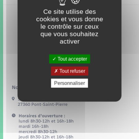
Seniors
Ce site utilise des
cookies et vous donne
Transports
le contrôle sur ceux
que vous souhaitez
Voirie et espace public
activer
Tout accepter
Tout refuser
Personnaliser
Nous contacter :
54, grande rue
27360 Pont-Saint-Pierre
Horaires d'ouverture :
lundi 8h30-12h et 16h-18h
mardi 16h-18h
mercredi 8h30-12h
jeudi 8h30-12h et 16h-18h