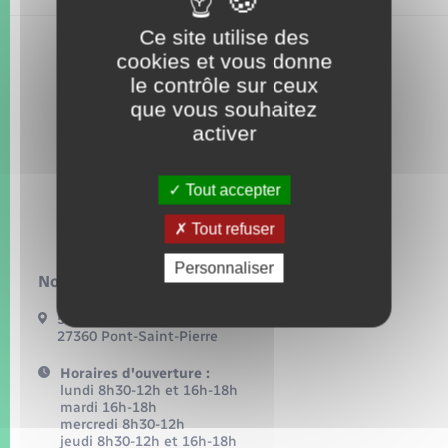
Seniors
Ce site utilise des
cookies et vous donne
Transports
le contrôle sur ceux
que vous souhaitez
Voirie et espace public
activer
Tout accepter
Tout refuser
Personnaliser
Nous contacter :
54, grande rue
27360 Pont-Saint-Pierre
Horaires d'ouverture :
lundi 8h30-12h et 16h-18h
mardi 16h-18h
mercredi 8h30-12h
jeudi 8h30-12h et 16h-18h