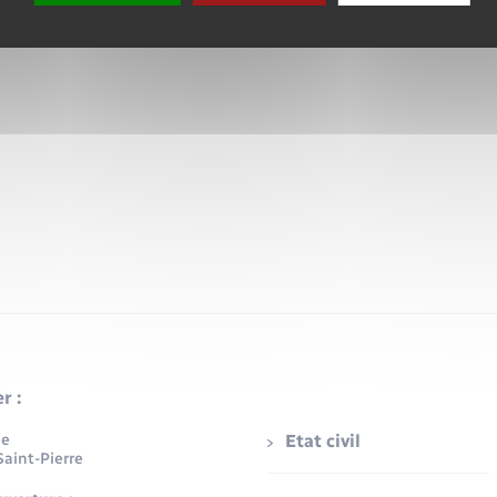
r :
ue
Etat civil
aint-Pierre