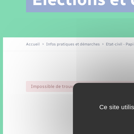
Location de 2 roues
Arrêtés municipaux
Etat civil
Conseil municipal
Petite enfance
Tourisme
Travaux - Autorisation d’occupation
Enfants – Jeunes
de l’espace public
Recensement
Présentation de la commune
Accueil
Infos pratiques et démarches
Etat-civil - Pap
Loisirs
La Communauté de communes
Organisation d’événement
Impossible de trouver la fiche : R52093.xml
Transports
Ce site util