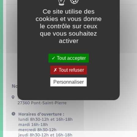
Seniors
Ce site utilise des
cookies et vous donne
Transports
le contrôle sur ceux
que vous souhaitez
Voirie et espace public
activer
Tout accepter
Tout refuser
Personnaliser
Nous contacter :
54, grande rue
27360 Pont-Saint-Pierre
Horaires d'ouverture :
lundi 8h30-12h et 16h-18h
mardi 16h-18h
mercredi 8h30-12h
jeudi 8h30-12h et 16h-18h