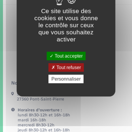
Seniors
Ce site utilise des
cookies et vous donne
Transports
le contrôle sur ceux
que vous souhaitez
Voirie et espace public
activer
Tout accepter
Tout refuser
Personnaliser
Nous contacter :
54, grande rue
27360 Pont-Saint-Pierre
Horaires d'ouverture :
lundi 8h30-12h et 16h-18h
mardi 16h-18h
mercredi 8h30-12h
jeudi 8h30-12h et 16h-18h