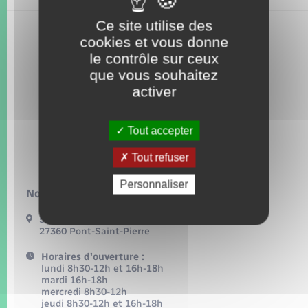
Seniors
Ce site utilise des
cookies et vous donne
Transports
le contrôle sur ceux
que vous souhaitez
Voirie et espace public
activer
Tout accepter
Tout refuser
Personnaliser
Nous contacter :
54, grande rue
27360 Pont-Saint-Pierre
Horaires d'ouverture :
lundi 8h30-12h et 16h-18h
mardi 16h-18h
mercredi 8h30-12h
jeudi 8h30-12h et 16h-18h