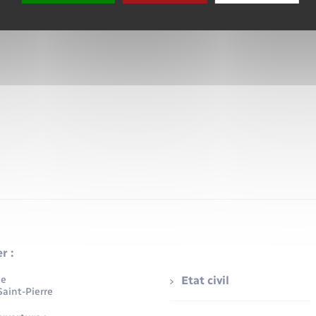
r :
ue
Etat civil
aint-Pierre