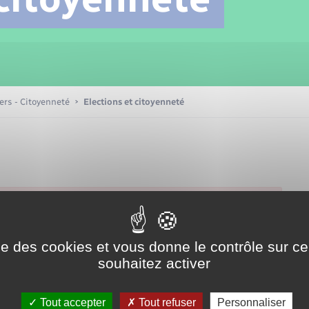
Transports scolaires
Mariage – PACS
Compétences
Etat-civil - Papiers -
Citoyenneté
Patrimoine – Histoire
iers - Citoyenneté
Elections et citoyenneté
Nouvel habitant
Sécurité - Prévention
Voirie et espace public
ise des cookies et vous donne le contrôle sur 
souhaitez activer
Tout accepter
Tout refuser
Personnaliser