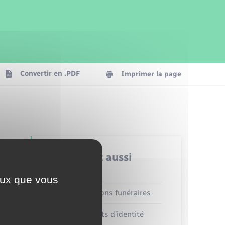
Parrainage civil
Plan interactif
Logement - Urbanisme
Publications
Convertir en .PDF
Imprimer la page
Numérique
Seniors
Retrouvez aussi
ceux que vous
Concessions funéraires
Documents d’identité