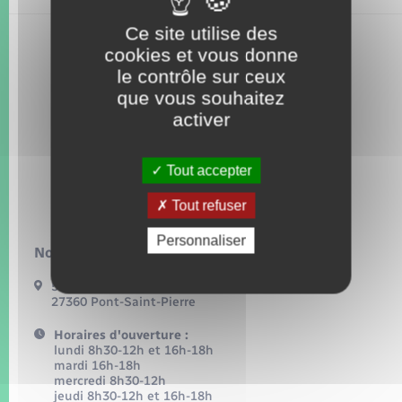
Seniors
Ce site utilise des
cookies et vous donne
Transports
le contrôle sur ceux
que vous souhaitez
Voirie et espace public
activer
Tout accepter
Tout refuser
Personnaliser
Nous contacter :
54, grande rue
27360 Pont-Saint-Pierre
Horaires d'ouverture :
lundi 8h30-12h et 16h-18h
mardi 16h-18h
mercredi 8h30-12h
jeudi 8h30-12h et 16h-18h