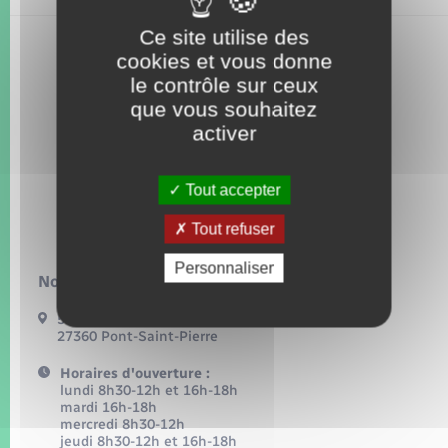
Seniors
Ce site utilise des
cookies et vous donne
Transports
le contrôle sur ceux
que vous souhaitez
Voirie et espace public
activer
Tout accepter
Tout refuser
Personnaliser
Nous contacter :
54, grande rue
27360 Pont-Saint-Pierre
Horaires d'ouverture :
lundi 8h30-12h et 16h-18h
mardi 16h-18h
mercredi 8h30-12h
jeudi 8h30-12h et 16h-18h