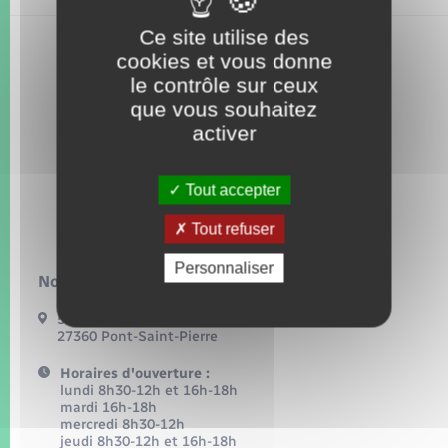
Seniors
Ce site utilise des
cookies et vous donne
Transports
le contrôle sur ceux
que vous souhaitez
Voirie et espace public
activer
Tout accepter
Tout refuser
Personnaliser
Nous contacter :
54, grande rue
27360 Pont-Saint-Pierre
Horaires d'ouverture :
lundi 8h30-12h et 16h-18h
mardi 16h-18h
mercredi 8h30-12h
jeudi 8h30-12h et 16h-18h