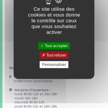
Seniors
Ce site utilise des
cookies et vous donne
Transports
le contrôle sur ceux
que vous souhaitez
Voirie et espace public
activer
Tout accepter
Tout refuser
Personnaliser
Nous contacter :
54, grande rue
27360 Pont-Saint-Pierre
Horaires d'ouverture :
lundi 8h30-12h et 16h-18h
mardi 16h-18h
mercredi 8h30-12h
jeudi 8h30-12h et 16h-18h