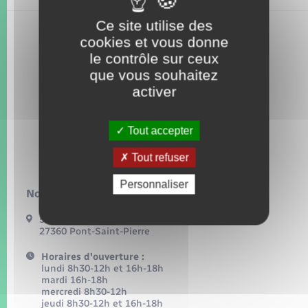
Seniors
Ce site utilise des
cookies et vous donne
Transports
le contrôle sur ceux
que vous souhaitez
Voirie et espace public
activer
Tout accepter
Tout refuser
Personnaliser
Nous contacter :
54, grande rue
27360 Pont-Saint-Pierre
Horaires d'ouverture :
lundi 8h30-12h et 16h-18h
mardi 16h-18h
mercredi 8h30-12h
jeudi 8h30-12h et 16h-18h