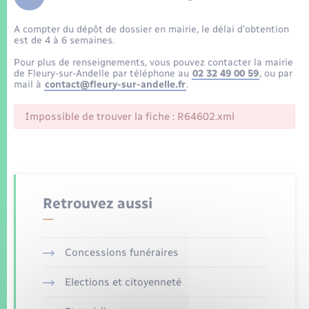
Enfants – Jeunes
Tourisme
Travaux - Autorisation d’occupation de l’espace
public
A compter du dépôt de dossier en mairie, le délai d’obtention
Transports scolaires
Mariage – PACS
Compétences
Etat-civil - Papiers - Citoyenneté
est de 4 à 6 semaines.
Pour plus de renseignements, vous pouvez contacter la mairie
Parrainage civil
Plan interactif
de Fleury-sur-Andelle par téléphone au
02 32 49 00 59
, ou par
Logement - Urbanisme
mail à
contact@fleury-sur-andelle.fr
.
Recensement
Présentation de la commune
Impossible de trouver la fiche : R64602.xml
Loisirs
Patrimoine – Histoire
Nouvel habitant
Publications
Numérique
Retrouvez aussi
La Communauté de communes
Organisation d’événement
Concessions funéraires
Sécurité - Prévention
Elections et citoyenneté