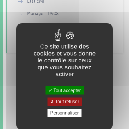
Seniors
Etat civil
Mariage – PACS
Transports
Parrainage civil
Voirie et espace public
Recensement
Ce site utilise des
cookies et vous donne
le contrôle sur ceux
que vous souhaitez
activer
Tout accepter
Tout refuser
Personnaliser