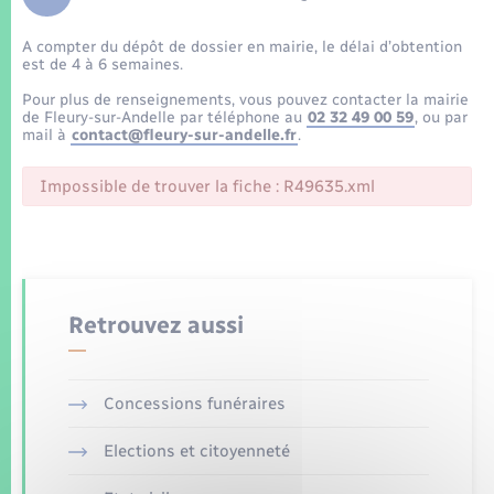
Enfants – Jeunes
Tourisme
Travaux - Autorisation d’occupation de l’espace
public
A compter du dépôt de dossier en mairie, le délai d’obtention
Transports scolaires
Mariage – PACS
Compétences
Etat-civil - Papiers - Citoyenneté
est de 4 à 6 semaines.
Pour plus de renseignements, vous pouvez contacter la mairie
Parrainage civil
Plan interactif
de Fleury-sur-Andelle par téléphone au
02 32 49 00 59
, ou par
Logement - Urbanisme
mail à
contact@fleury-sur-andelle.fr
.
Recensement
Présentation de la commune
Impossible de trouver la fiche : R49635.xml
Loisirs
Patrimoine – Histoire
Nouvel habitant
Publications
Numérique
Retrouvez aussi
La Communauté de communes
Organisation d’événement
Concessions funéraires
Sécurité - Prévention
Elections et citoyenneté