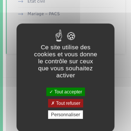
Seniors
Etat civil
Mariage – PACS
Transports
Parrainage civil
Voirie et espace public
Recensement
Ce site utilise des
cookies et vous donne
le contrôle sur ceux
que vous souhaitez
activer
Tout accepter
Tout refuser
Personnaliser