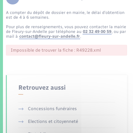
Enfants – Jeunes
Tourisme
Travaux - Autorisation d’occupation de l’espace
public
A compter du dépôt de dossier en mairie, le délai d’obtention
Transports scolaires
Mariage – PACS
Compétences
Etat-civil - Papiers - Citoyenneté
est de 4 à 6 semaines.
Pour plus de renseignements, vous pouvez contacter la mairie
Parrainage civil
Plan interactif
de Fleury-sur-Andelle par téléphone au
02 32 49 00 59
, ou par
Logement - Urbanisme
mail à
contact@fleury-sur-andelle.fr
.
Recensement
Présentation de la commune
Impossible de trouver la fiche : R49228.xml
Loisirs
Patrimoine – Histoire
Nouvel habitant
Publications
Numérique
Retrouvez aussi
La Communauté de communes
Organisation d’événement
Concessions funéraires
Sécurité - Prévention
Elections et citoyenneté