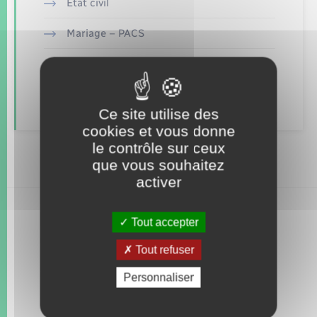
Seniors
Etat civil
Mariage – PACS
Transports
Parrainage civil
Voirie et espace public
Recensement
Ce site utilise des
cookies et vous donne
le contrôle sur ceux
que vous souhaitez
activer
Tout accepter
Tout refuser
Personnaliser